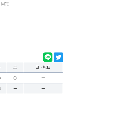
固定
金
土
日・祝日
〇
〇
ー
〇
ー
ー