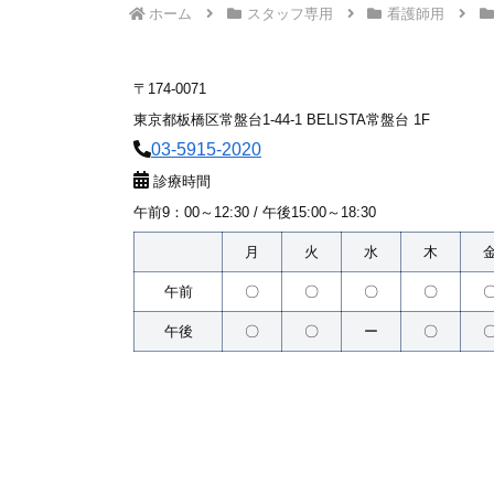
ホーム
スタッフ専用
看護師用
〒174-0071
東京都板橋区常盤台1-44-1 BELISTA常盤台 1F
03-5915-2020
診療時間
午前9：00～12:30 / 午後15:00～18:30
月
火
水
木
午前
〇
〇
〇
〇
午後
〇
〇
ー
〇