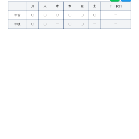
月
火
水
木
金
土
日・祝日
午前
〇
〇
〇
〇
〇
〇
ー
午後
〇
〇
ー
〇
〇
ー
ー