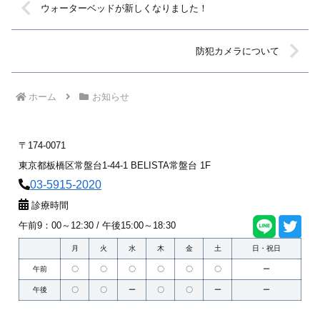
ウォーターベッドが新しくなりました！
防犯カメラについて
ホーム
お知らせ
〒174-0071
東京都板橋区常盤台1-44-1 BELISTA常盤台 1F
03-5915-2020
診療時間
午前9：00～12:30 / 午後15:00～18:30
月
火
水
木
金
土
日・祝日
午前
〇
〇
〇
〇
〇
〇
ー
午後
〇
〇
ー
〇
〇
ー
ー