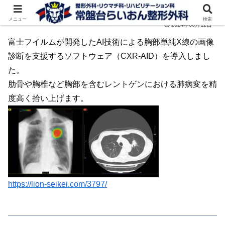
メニュー
検索
2024年06月12日
富士フイルムが開発したAI技術による胸部単純X線の画像
診断を支援するソフトウェア（CXR-AID）を導入しまし
た。
肋骨や胸椎など胸部を含むレントゲンにおける肺病変を精
度高く拾い上げます。
https://lion-seikei.com/3797/