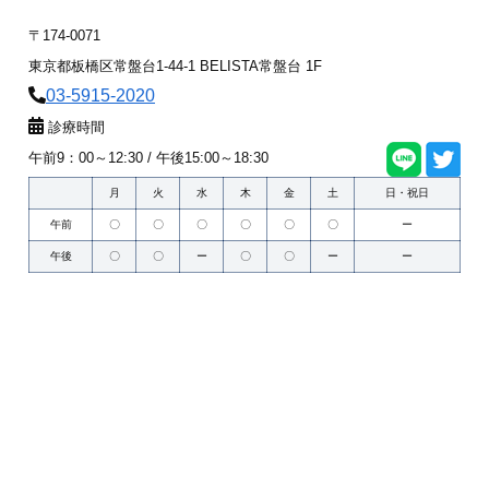
〒174-0071
東京都板橋区常盤台1-44-1 BELISTA常盤台 1F
03-5915-2020
診療時間
午前9：00～12:30 / 午後15:00～18:30
月
火
水
木
金
土
日・祝日
午前
〇
〇
〇
〇
〇
〇
ー
午後
〇
〇
ー
〇
〇
ー
ー